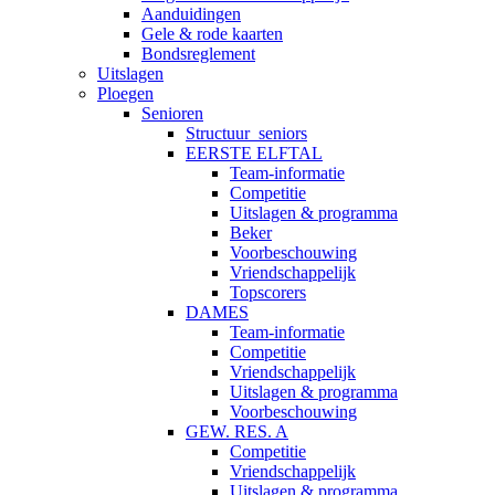
Aanduidingen
Gele & rode kaarten
Bondsreglement
Uitslagen
Ploegen
Senioren
Structuur_seniors
EERSTE ELFTAL
Team-informatie
Competitie
Uitslagen & programma
Beker
Voorbeschouwing
Vriendschappelijk
Topscorers
DAMES
Team-informatie
Competitie
Vriendschappelijk
Uitslagen & programma
Voorbeschouwing
GEW. RES. A
Competitie
Vriendschappelijk
Uitslagen & programma