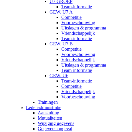
U7 GROEP
Team-informatie
GEW. U7 A
Competitie
Voorbeschouwing
Uitslagen & programma
Vriendschappelijk
Team-informatie
GEW. U7 B
Competitie
Voorbeschouwing
Vriendschappelijk
Uitslagen & programma
Team-informatie
GEW. U6
Team-informatie
Competitie
Vriendschappelijk
Voorbeschouwing
Trainingen
Ledenadministratie
Aansluiting
Mutualiteiten
Wijziging gegevens
Gegevens ongeval