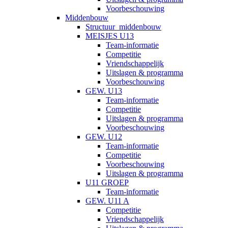
Voorbeschouwing
Middenbouw
Structuur_middenbouw
MEISJES U13
Team-informatie
Competitie
Vriendschappelijk
Uitslagen & programma
Voorbeschouwing
GEW. U13
Team-informatie
Competitie
Uitslagen & programma
Voorbeschouwing
GEW. U12
Team-informatie
Competitie
Voorbeschouwing
Uitslagen & programma
U11 GROEP
Team-informatie
GEW. U11 A
Competitie
Vriendschappelijk