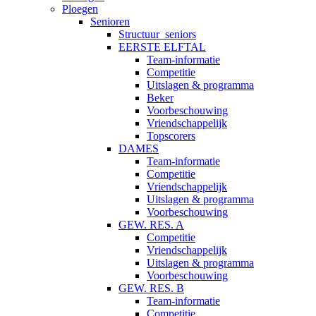
Ploegen
Senioren
Structuur_seniors
EERSTE ELFTAL
Team-informatie
Competitie
Uitslagen & programma
Beker
Voorbeschouwing
Vriendschappelijk
Topscorers
DAMES
Team-informatie
Competitie
Vriendschappelijk
Uitslagen & programma
Voorbeschouwing
GEW. RES. A
Competitie
Vriendschappelijk
Uitslagen & programma
Voorbeschouwing
GEW. RES. B
Team-informatie
Competitie