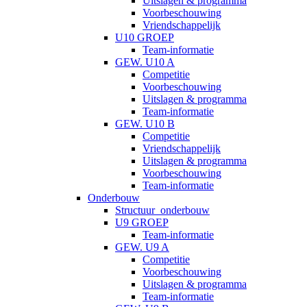
Uitslagen & programma
Voorbeschouwing
Vriendschappelijk
U10 GROEP
Team-informatie
GEW. U10 A
Competitie
Voorbeschouwing
Uitslagen & programma
Team-informatie
GEW. U10 B
Competitie
Vriendschappelijk
Uitslagen & programma
Voorbeschouwing
Team-informatie
Onderbouw
Structuur_onderbouw
U9 GROEP
Team-informatie
GEW. U9 A
Competitie
Voorbeschouwing
Uitslagen & programma
Team-informatie