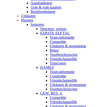
Aanduidingen
Gele & rode kaarten
Bondsreglement
Uitslagen
Ploegen
Senioren
Structuur_seniors
EERSTE ELFTAL
Team-informatie
Competitie
Uitslagen & programma
Beker
Voorbeschouwing
Vriendschappelijk
Topscorers
DAMES
Team-informatie
Competitie
Vriendschappelijk
Uitslagen & programma
Voorbeschouwing
GEW. RES. A
Competitie
Vriendschappelijk
Uitslagen & programma