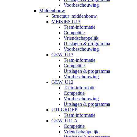
Voorbeschouwing
Middenbouw
Structuur_middenbouw
MEISJES U13
Team-informatie
Competitie
Vriendschappelijk
Uitslagen & programma
Voorbeschouwing
GEW. U13
Team-informatie
Competitie
Uitslagen & programma
Voorbeschouwing
GEW. U12
Team-informatie
Competitie
Voorbeschouwing
Uitslagen & programma
U11 GROEP
Team-informatie
GEW. U11 A
Competitie
Vriendschappelijk