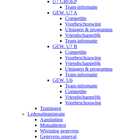
U7 GROEP
Team-informatie
GEW. U7 A
Competitie
Voorbeschouwing
Uitslagen & programma
Vriendschappelijk
Team-informatie
GEW. U7 B
Competitie
Voorbeschouwing
Vriendschappelijk
Uitslagen & programma
Team-informatie
GEW. U6
Team-informatie
Competitie
Vriendschappelijk
Voorbeschouwing
Trainingen
Ledenadministratie
Aansluiting
Mutualiteiten
Wijziging gegevens
Gegevens ongeval