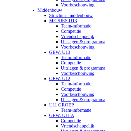
Voorbeschouwing
Middenbouw
Structuur_middenbouw
MEISJES U13
Team-informatie
Competitie
Vriendschappelijk
Uitslagen & programma
Voorbeschouwing
GEW. U13
Team-informatie
Competitie
Uitslagen & programma
Voorbeschouwing
GEW. U12
Team-informatie
Competitie
Voorbeschouwing
Uitslagen & programma
U11 GROEP
Team-informatie
GEW. U11 A
Competitie
Vriendschappelijk