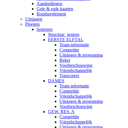
Aanduidingen
Gele & rode kaarten
Bondsreglement
Uitslagen
Ploegen
Senioren
Structuur_seniors
EERSTE ELFTAL
Team-informatie
Competitie
Uitslagen & programma
Beker
Voorbeschouwing
Vriendschappelijk
Topscorers
DAMES
Team-informatie
Competitie
Vriendschappelijk
Uitslagen & programma
Voorbeschouwing
GEW. RES. A
Competitie
Vriendschappelijk
Uitslagen & programma