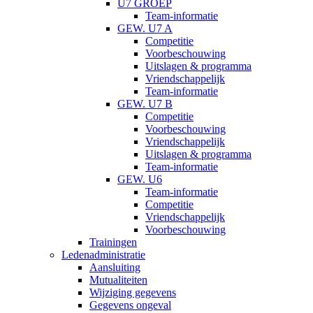
U7 GROEP
Team-informatie
GEW. U7 A
Competitie
Voorbeschouwing
Uitslagen & programma
Vriendschappelijk
Team-informatie
GEW. U7 B
Competitie
Voorbeschouwing
Vriendschappelijk
Uitslagen & programma
Team-informatie
GEW. U6
Team-informatie
Competitie
Vriendschappelijk
Voorbeschouwing
Trainingen
Ledenadministratie
Aansluiting
Mutualiteiten
Wijziging gegevens
Gegevens ongeval