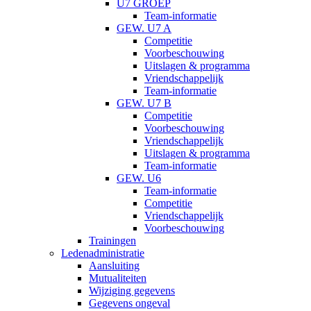
U7 GROEP
Team-informatie
GEW. U7 A
Competitie
Voorbeschouwing
Uitslagen & programma
Vriendschappelijk
Team-informatie
GEW. U7 B
Competitie
Voorbeschouwing
Vriendschappelijk
Uitslagen & programma
Team-informatie
GEW. U6
Team-informatie
Competitie
Vriendschappelijk
Voorbeschouwing
Trainingen
Ledenadministratie
Aansluiting
Mutualiteiten
Wijziging gegevens
Gegevens ongeval