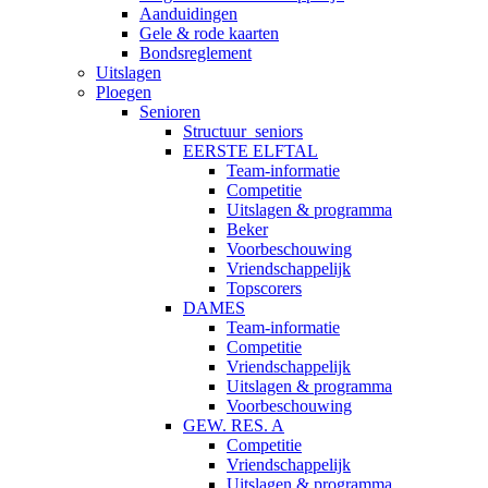
Aanduidingen
Gele & rode kaarten
Bondsreglement
Uitslagen
Ploegen
Senioren
Structuur_seniors
EERSTE ELFTAL
Team-informatie
Competitie
Uitslagen & programma
Beker
Voorbeschouwing
Vriendschappelijk
Topscorers
DAMES
Team-informatie
Competitie
Vriendschappelijk
Uitslagen & programma
Voorbeschouwing
GEW. RES. A
Competitie
Vriendschappelijk
Uitslagen & programma