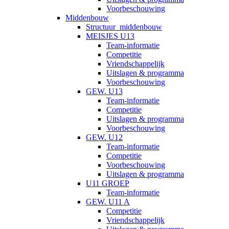
Voorbeschouwing
Middenbouw
Structuur_middenbouw
MEISJES U13
Team-informatie
Competitie
Vriendschappelijk
Uitslagen & programma
Voorbeschouwing
GEW. U13
Team-informatie
Competitie
Uitslagen & programma
Voorbeschouwing
GEW. U12
Team-informatie
Competitie
Voorbeschouwing
Uitslagen & programma
U11 GROEP
Team-informatie
GEW. U11 A
Competitie
Vriendschappelijk