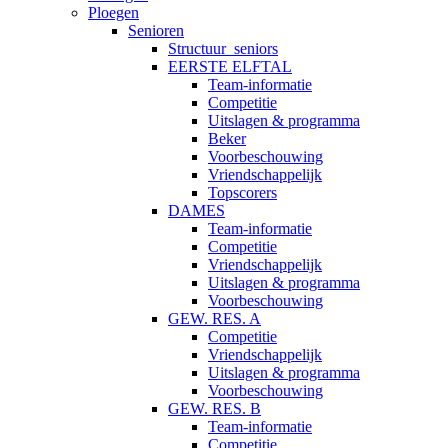
Ploegen
Senioren
Structuur_seniors
EERSTE ELFTAL
Team-informatie
Competitie
Uitslagen & programma
Beker
Voorbeschouwing
Vriendschappelijk
Topscorers
DAMES
Team-informatie
Competitie
Vriendschappelijk
Uitslagen & programma
Voorbeschouwing
GEW. RES. A
Competitie
Vriendschappelijk
Uitslagen & programma
Voorbeschouwing
GEW. RES. B
Team-informatie
Competitie