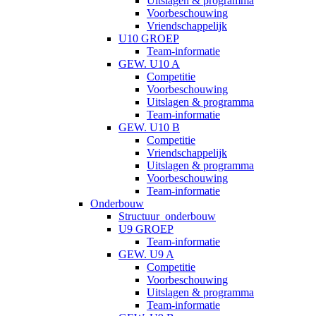
Uitslagen & programma
Voorbeschouwing
Vriendschappelijk
U10 GROEP
Team-informatie
GEW. U10 A
Competitie
Voorbeschouwing
Uitslagen & programma
Team-informatie
GEW. U10 B
Competitie
Vriendschappelijk
Uitslagen & programma
Voorbeschouwing
Team-informatie
Onderbouw
Structuur_onderbouw
U9 GROEP
Team-informatie
GEW. U9 A
Competitie
Voorbeschouwing
Uitslagen & programma
Team-informatie