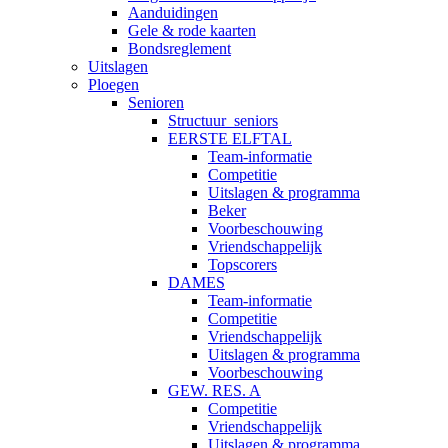
Aanduidingen
Gele & rode kaarten
Bondsreglement
Uitslagen
Ploegen
Senioren
Structuur_seniors
EERSTE ELFTAL
Team-informatie
Competitie
Uitslagen & programma
Beker
Voorbeschouwing
Vriendschappelijk
Topscorers
DAMES
Team-informatie
Competitie
Vriendschappelijk
Uitslagen & programma
Voorbeschouwing
GEW. RES. A
Competitie
Vriendschappelijk
Uitslagen & programma