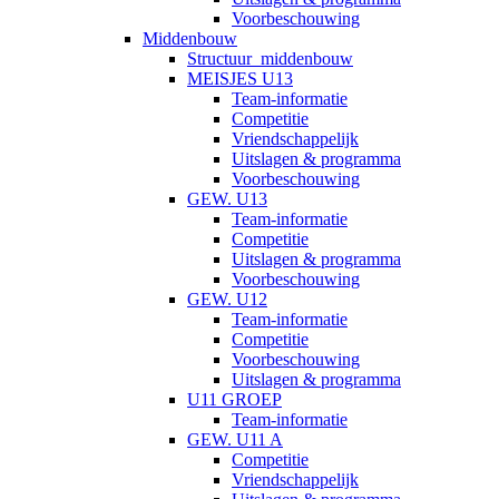
Voorbeschouwing
Middenbouw
Structuur_middenbouw
MEISJES U13
Team-informatie
Competitie
Vriendschappelijk
Uitslagen & programma
Voorbeschouwing
GEW. U13
Team-informatie
Competitie
Uitslagen & programma
Voorbeschouwing
GEW. U12
Team-informatie
Competitie
Voorbeschouwing
Uitslagen & programma
U11 GROEP
Team-informatie
GEW. U11 A
Competitie
Vriendschappelijk