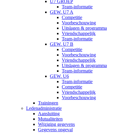
U7 GROEP
Team-informatie
GEW. U7 A
Competitie
Voorbeschouwing
Uitslagen & programma
Vriendschappelijk
Team-informatie
GEW. U7 B
Competitie
Voorbeschouwing
Vriendschappelijk
Uitslagen & programma
Team-informatie
GEW. U6
Team-informatie
Competitie
Vriendschappelijk
Voorbeschouwing
Trainingen
Ledenadministratie
Aansluiting
Mutualiteiten
Wijziging gegevens
Gegevens ongeval