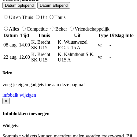
Uit en Thuis
Uit
Thuis
Alles
Competitie
Beker
Vriendschappelijk
Datum
Tijd
Thuis
Uit
Type
Uitslag
Info
K. Brecht
K. Wuustwezel
08 aug
14.00
vr
-
SK U15
F.C. U15 A
K. Brecht
K. Kalmthout S.K.
22 aug
12.00
vr
-
SK U15
U15 A
Delen
voeg je eigen gadgets toe aan deze pagina!
infobalk wijzigen
×
Infoblokken toevoegen
Widgets:
Sommige widgets kunnen meerdere malen worden toegevoegd. Bij