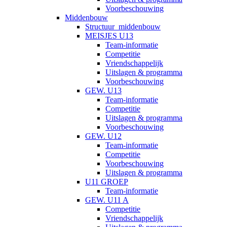
Voorbeschouwing
Middenbouw
Structuur_middenbouw
MEISJES U13
Team-informatie
Competitie
Vriendschappelijk
Uitslagen & programma
Voorbeschouwing
GEW. U13
Team-informatie
Competitie
Uitslagen & programma
Voorbeschouwing
GEW. U12
Team-informatie
Competitie
Voorbeschouwing
Uitslagen & programma
U11 GROEP
Team-informatie
GEW. U11 A
Competitie
Vriendschappelijk