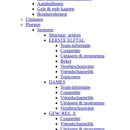
Aanduidingen
Gele & rode kaarten
Bondsreglement
Uitslagen
Ploegen
Senioren
Structuur_seniors
EERSTE ELFTAL
Team-informatie
Competitie
Uitslagen & programma
Beker
Voorbeschouwing
Vriendschappelijk
Topscorers
DAMES
Team-informatie
Competitie
Vriendschappelijk
Uitslagen & programma
Voorbeschouwing
GEW. RES. A
Competitie
Vriendschappelijk
Uitslagen & programma