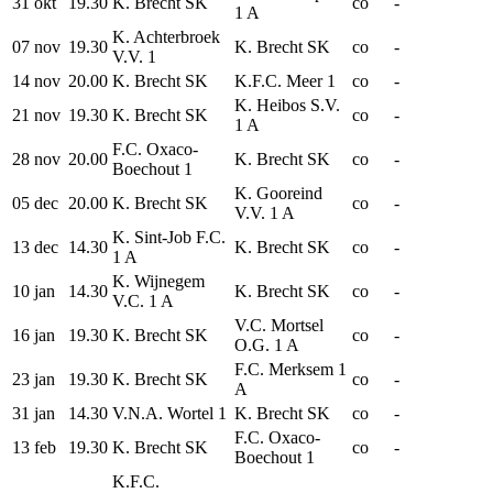
31 okt
19.30
K. Brecht SK
co
-
1 A
K. Achterbroek
07 nov
19.30
K. Brecht SK
co
-
V.V. 1
14 nov
20.00
K. Brecht SK
K.F.C. Meer 1
co
-
K. Heibos S.V.
21 nov
19.30
K. Brecht SK
co
-
1 A
F.C. Oxaco-
28 nov
20.00
K. Brecht SK
co
-
Boechout 1
K. Gooreind
05 dec
20.00
K. Brecht SK
co
-
V.V. 1 A
K. Sint-Job F.C.
13 dec
14.30
K. Brecht SK
co
-
1 A
K. Wijnegem
10 jan
14.30
K. Brecht SK
co
-
V.C. 1 A
V.C. Mortsel
16 jan
19.30
K. Brecht SK
co
-
O.G. 1 A
F.C. Merksem 1
23 jan
19.30
K. Brecht SK
co
-
A
31 jan
14.30
V.N.A. Wortel 1
K. Brecht SK
co
-
F.C. Oxaco-
13 feb
19.30
K. Brecht SK
co
-
Boechout 1
K.F.C.