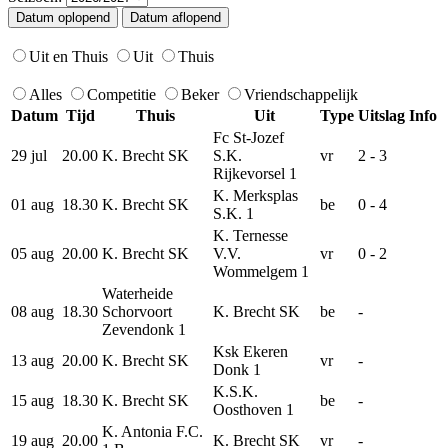
Uit en Thuis
Uit
Thuis
Alles
Competitie
Beker
Vriendschappelijk
Datum
Tijd
Thuis
Uit
Type
Uitslag
Info
Fc St-Jozef
29 jul
20.00
K. Brecht SK
S.K.
vr
2 - 3
Rijkevorsel 1
K. Merksplas
01 aug
18.30
K. Brecht SK
be
0 - 4
S.K. 1
K. Ternesse
05 aug
20.00
K. Brecht SK
V.V.
vr
0 - 2
Wommelgem 1
Waterheide
08 aug
18.30
Schorvoort
K. Brecht SK
be
-
Zevendonk 1
Ksk Ekeren
13 aug
20.00
K. Brecht SK
vr
-
Donk 1
K.S.K.
15 aug
18.30
K. Brecht SK
be
-
Oosthoven 1
K. Antonia F.C.
19 aug
20.00
K. Brecht SK
vr
-