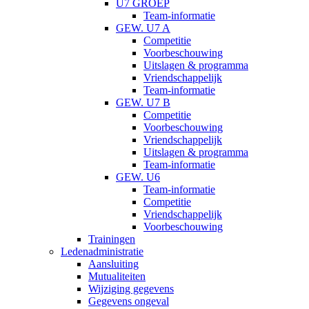
U7 GROEP
Team-informatie
GEW. U7 A
Competitie
Voorbeschouwing
Uitslagen & programma
Vriendschappelijk
Team-informatie
GEW. U7 B
Competitie
Voorbeschouwing
Vriendschappelijk
Uitslagen & programma
Team-informatie
GEW. U6
Team-informatie
Competitie
Vriendschappelijk
Voorbeschouwing
Trainingen
Ledenadministratie
Aansluiting
Mutualiteiten
Wijziging gegevens
Gegevens ongeval