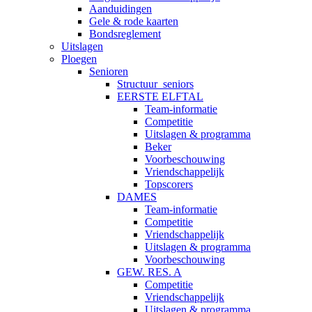
Aanduidingen
Gele & rode kaarten
Bondsreglement
Uitslagen
Ploegen
Senioren
Structuur_seniors
EERSTE ELFTAL
Team-informatie
Competitie
Uitslagen & programma
Beker
Voorbeschouwing
Vriendschappelijk
Topscorers
DAMES
Team-informatie
Competitie
Vriendschappelijk
Uitslagen & programma
Voorbeschouwing
GEW. RES. A
Competitie
Vriendschappelijk
Uitslagen & programma