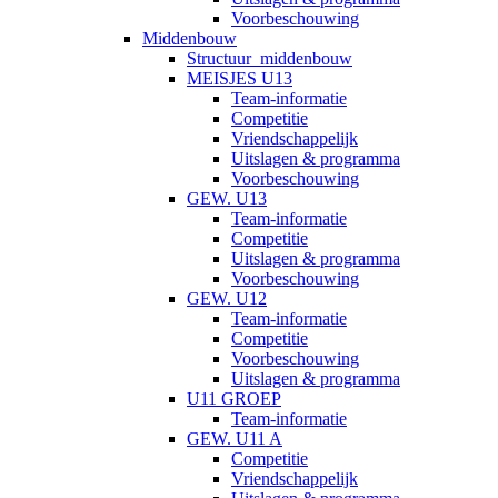
Voorbeschouwing
Middenbouw
Structuur_middenbouw
MEISJES U13
Team-informatie
Competitie
Vriendschappelijk
Uitslagen & programma
Voorbeschouwing
GEW. U13
Team-informatie
Competitie
Uitslagen & programma
Voorbeschouwing
GEW. U12
Team-informatie
Competitie
Voorbeschouwing
Uitslagen & programma
U11 GROEP
Team-informatie
GEW. U11 A
Competitie
Vriendschappelijk