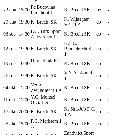
1 B
Fc Bucovina
23 aug
15.00
K. Brecht SK
be
-
Loenhout 1
K. Wijnegem
29 aug
19.30
K. Brecht SK
co
-
V.C. 1 A
F.C. Turk Sport
06 sep
14.30
K. Brecht SK
co
-
Antwerpen 1
K.F.C.
12 sep
19.30
K. Brecht SK
Berendrecht Sp.
co
-
1
Horendonk F.C.
19 sep
19.30
K. Brecht SK
co
-
1
V.N.A. Wortel
26 sep
19.30
K. Brecht SK
co
-
1
Verbr.
04 okt
15.00
K. Brecht SK
co
-
Zwijndrecht 1 A
V.C. Mortsel
11 okt
15.00
K. Brecht SK
co
-
O.G. 1 A
K. Sint-Job F.C.
17 okt
20.00
K. Brecht SK
co
-
1 A
F.C. Merksem 1
25 okt
15.00
K. Brecht SK
co
-
A
Zandvliet Sport