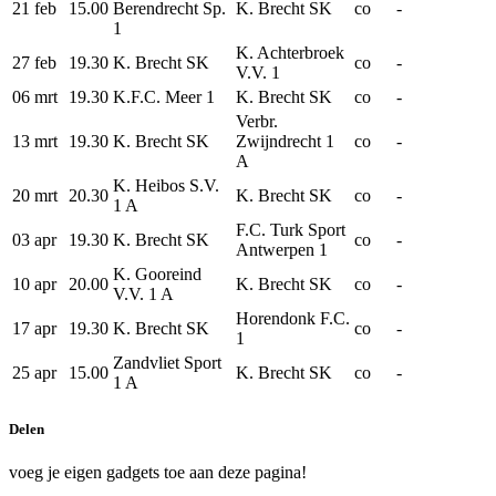
21 feb
15.00
Berendrecht Sp.
K. Brecht SK
co
-
1
K. Achterbroek
27 feb
19.30
K. Brecht SK
co
-
V.V. 1
06 mrt
19.30
K.F.C. Meer 1
K. Brecht SK
co
-
Verbr.
13 mrt
19.30
K. Brecht SK
Zwijndrecht 1
co
-
A
K. Heibos S.V.
20 mrt
20.30
K. Brecht SK
co
-
1 A
F.C. Turk Sport
03 apr
19.30
K. Brecht SK
co
-
Antwerpen 1
K. Gooreind
10 apr
20.00
K. Brecht SK
co
-
V.V. 1 A
Horendonk F.C.
17 apr
19.30
K. Brecht SK
co
-
1
Zandvliet Sport
25 apr
15.00
K. Brecht SK
co
-
1 A
Delen
voeg je eigen gadgets toe aan deze pagina!