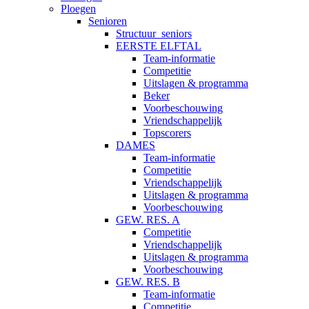
Ploegen
Senioren
Structuur_seniors
EERSTE ELFTAL
Team-informatie
Competitie
Uitslagen & programma
Beker
Voorbeschouwing
Vriendschappelijk
Topscorers
DAMES
Team-informatie
Competitie
Vriendschappelijk
Uitslagen & programma
Voorbeschouwing
GEW. RES. A
Competitie
Vriendschappelijk
Uitslagen & programma
Voorbeschouwing
GEW. RES. B
Team-informatie
Competitie