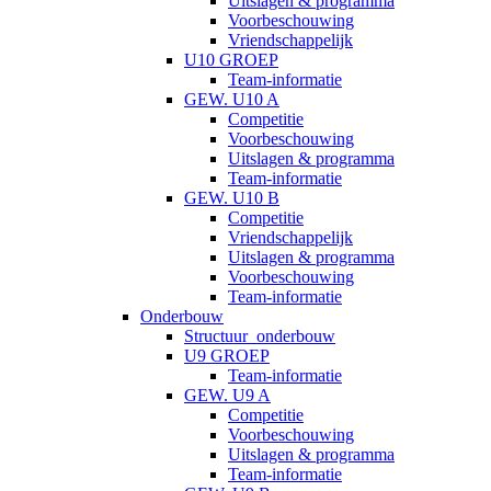
Uitslagen & programma
Voorbeschouwing
Vriendschappelijk
U10 GROEP
Team-informatie
GEW. U10 A
Competitie
Voorbeschouwing
Uitslagen & programma
Team-informatie
GEW. U10 B
Competitie
Vriendschappelijk
Uitslagen & programma
Voorbeschouwing
Team-informatie
Onderbouw
Structuur_onderbouw
U9 GROEP
Team-informatie
GEW. U9 A
Competitie
Voorbeschouwing
Uitslagen & programma
Team-informatie