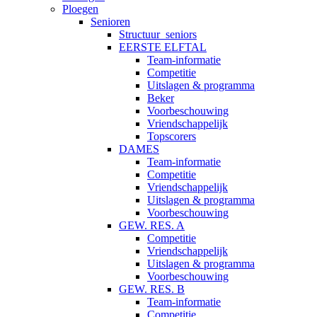
Ploegen
Senioren
Structuur_seniors
EERSTE ELFTAL
Team-informatie
Competitie
Uitslagen & programma
Beker
Voorbeschouwing
Vriendschappelijk
Topscorers
DAMES
Team-informatie
Competitie
Vriendschappelijk
Uitslagen & programma
Voorbeschouwing
GEW. RES. A
Competitie
Vriendschappelijk
Uitslagen & programma
Voorbeschouwing
GEW. RES. B
Team-informatie
Competitie