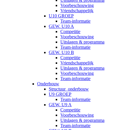
Uitslagen & programma
Voorbeschouwing
Vriendschappelijk
U10 GROEP
Team-informatie
GEW. U10 A
Competitie
Voorbeschouwing
Uitslagen & programma
Team-informatie
GEW. U10 B
Competitie
Vriendschappelijk
Uitslagen & programma
Voorbeschouwing
Team-informatie
Onderbouw
Structuur_onderbouw
U9 GROEP
Team-informatie
GEW. U9 A
Competitie
Voorbeschouwing
Uitslagen & programma
Team-informatie