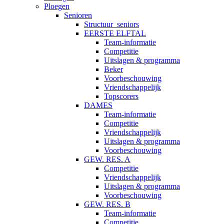
Ploegen
Senioren
Structuur_seniors
EERSTE ELFTAL
Team-informatie
Competitie
Uitslagen & programma
Beker
Voorbeschouwing
Vriendschappelijk
Topscorers
DAMES
Team-informatie
Competitie
Vriendschappelijk
Uitslagen & programma
Voorbeschouwing
GEW. RES. A
Competitie
Vriendschappelijk
Uitslagen & programma
Voorbeschouwing
GEW. RES. B
Team-informatie
Competitie