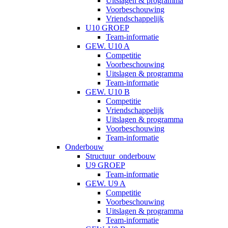
Uitslagen & programma
Voorbeschouwing
Vriendschappelijk
U10 GROEP
Team-informatie
GEW. U10 A
Competitie
Voorbeschouwing
Uitslagen & programma
Team-informatie
GEW. U10 B
Competitie
Vriendschappelijk
Uitslagen & programma
Voorbeschouwing
Team-informatie
Onderbouw
Structuur_onderbouw
U9 GROEP
Team-informatie
GEW. U9 A
Competitie
Voorbeschouwing
Uitslagen & programma
Team-informatie