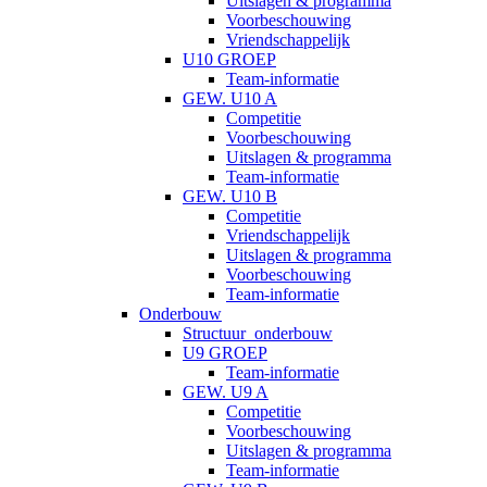
Uitslagen & programma
Voorbeschouwing
Vriendschappelijk
U10 GROEP
Team-informatie
GEW. U10 A
Competitie
Voorbeschouwing
Uitslagen & programma
Team-informatie
GEW. U10 B
Competitie
Vriendschappelijk
Uitslagen & programma
Voorbeschouwing
Team-informatie
Onderbouw
Structuur_onderbouw
U9 GROEP
Team-informatie
GEW. U9 A
Competitie
Voorbeschouwing
Uitslagen & programma
Team-informatie