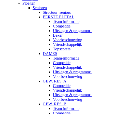
Ploegen
Senioren
Structuur_seniors
EERSTE ELFTAL
Team-informatie
Competitie
Uitslagen & programma
Beker
Voorbeschouwing
Vriendschappelijk
Topscorers
DAMES
Team-informatie
Competitie
Vriendschappelijk
Uitslagen & programma
Voorbeschouwing
GEW. RES. A
Competitie
Vriendschappelijk
Uitslagen & programma
Voorbeschouwing
GEW. RES. B
Team-informatie
Competitie