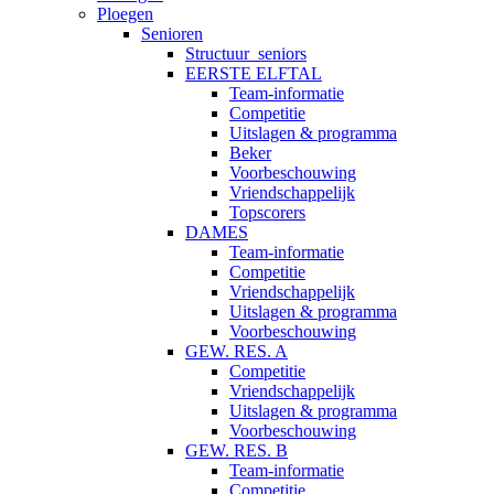
Ploegen
Senioren
Structuur_seniors
EERSTE ELFTAL
Team-informatie
Competitie
Uitslagen & programma
Beker
Voorbeschouwing
Vriendschappelijk
Topscorers
DAMES
Team-informatie
Competitie
Vriendschappelijk
Uitslagen & programma
Voorbeschouwing
GEW. RES. A
Competitie
Vriendschappelijk
Uitslagen & programma
Voorbeschouwing
GEW. RES. B
Team-informatie
Competitie