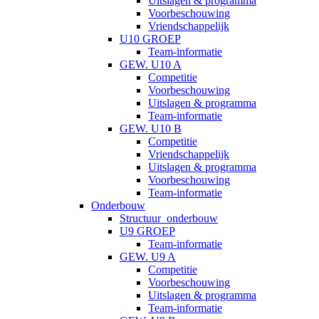
Uitslagen & programma
Voorbeschouwing
Vriendschappelijk
U10 GROEP
Team-informatie
GEW. U10 A
Competitie
Voorbeschouwing
Uitslagen & programma
Team-informatie
GEW. U10 B
Competitie
Vriendschappelijk
Uitslagen & programma
Voorbeschouwing
Team-informatie
Onderbouw
Structuur_onderbouw
U9 GROEP
Team-informatie
GEW. U9 A
Competitie
Voorbeschouwing
Uitslagen & programma
Team-informatie