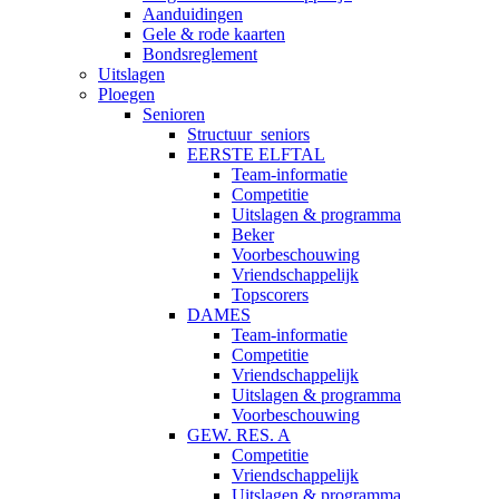
Aanduidingen
Gele & rode kaarten
Bondsreglement
Uitslagen
Ploegen
Senioren
Structuur_seniors
EERSTE ELFTAL
Team-informatie
Competitie
Uitslagen & programma
Beker
Voorbeschouwing
Vriendschappelijk
Topscorers
DAMES
Team-informatie
Competitie
Vriendschappelijk
Uitslagen & programma
Voorbeschouwing
GEW. RES. A
Competitie
Vriendschappelijk
Uitslagen & programma