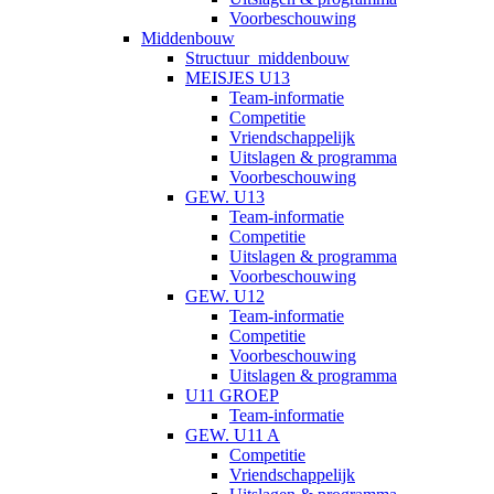
Voorbeschouwing
Middenbouw
Structuur_middenbouw
MEISJES U13
Team-informatie
Competitie
Vriendschappelijk
Uitslagen & programma
Voorbeschouwing
GEW. U13
Team-informatie
Competitie
Uitslagen & programma
Voorbeschouwing
GEW. U12
Team-informatie
Competitie
Voorbeschouwing
Uitslagen & programma
U11 GROEP
Team-informatie
GEW. U11 A
Competitie
Vriendschappelijk