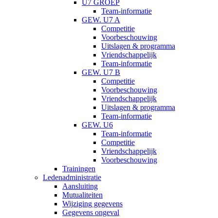
U7 GROEP
Team-informatie
GEW. U7 A
Competitie
Voorbeschouwing
Uitslagen & programma
Vriendschappelijk
Team-informatie
GEW. U7 B
Competitie
Voorbeschouwing
Vriendschappelijk
Uitslagen & programma
Team-informatie
GEW. U6
Team-informatie
Competitie
Vriendschappelijk
Voorbeschouwing
Trainingen
Ledenadministratie
Aansluiting
Mutualiteiten
Wijziging gegevens
Gegevens ongeval