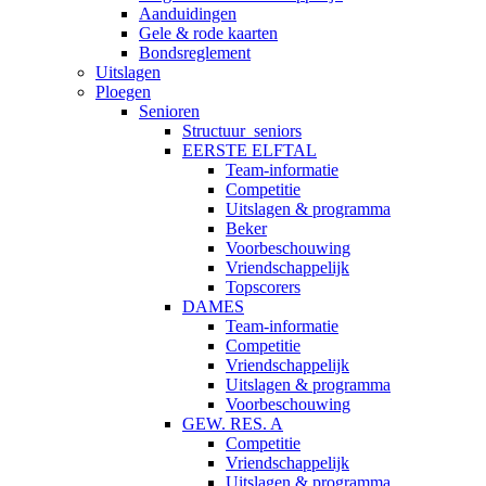
Aanduidingen
Gele & rode kaarten
Bondsreglement
Uitslagen
Ploegen
Senioren
Structuur_seniors
EERSTE ELFTAL
Team-informatie
Competitie
Uitslagen & programma
Beker
Voorbeschouwing
Vriendschappelijk
Topscorers
DAMES
Team-informatie
Competitie
Vriendschappelijk
Uitslagen & programma
Voorbeschouwing
GEW. RES. A
Competitie
Vriendschappelijk
Uitslagen & programma