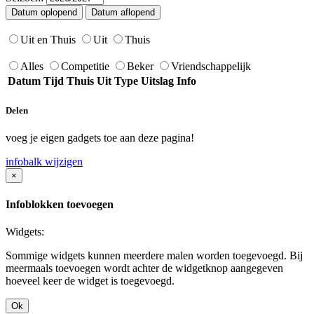
Uit en Thuis
Uit
Thuis
Alles
Competitie
Beker
Vriendschappelijk
Datum
Tijd
Thuis
Uit
Type
Uitslag
Info
Delen
voeg je eigen gadgets toe aan deze pagina!
infobalk wijzigen
×
Infoblokken toevoegen
Widgets:
Sommige widgets kunnen meerdere malen worden toegevoegd. Bij
meermaals toevoegen wordt achter de widgetknop aangegeven
hoeveel keer de widget is toegevoegd.
Ok