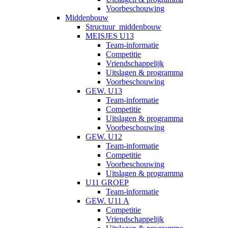
Voorbeschouwing
Middenbouw
Structuur_middenbouw
MEISJES U13
Team-informatie
Competitie
Vriendschappelijk
Uitslagen & programma
Voorbeschouwing
GEW. U13
Team-informatie
Competitie
Uitslagen & programma
Voorbeschouwing
GEW. U12
Team-informatie
Competitie
Voorbeschouwing
Uitslagen & programma
U11 GROEP
Team-informatie
GEW. U11 A
Competitie
Vriendschappelijk