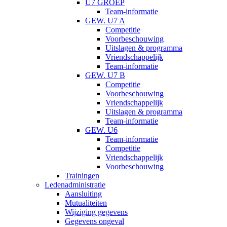
U7 GROEP
Team-informatie
GEW. U7 A
Competitie
Voorbeschouwing
Uitslagen & programma
Vriendschappelijk
Team-informatie
GEW. U7 B
Competitie
Voorbeschouwing
Vriendschappelijk
Uitslagen & programma
Team-informatie
GEW. U6
Team-informatie
Competitie
Vriendschappelijk
Voorbeschouwing
Trainingen
Ledenadministratie
Aansluiting
Mutualiteiten
Wijziging gegevens
Gegevens ongeval