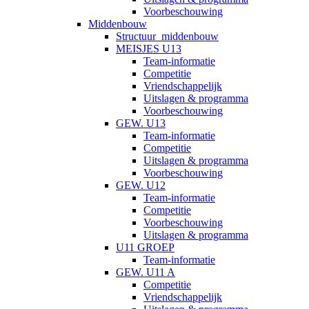
Voorbeschouwing
Middenbouw
Structuur_middenbouw
MEISJES U13
Team-informatie
Competitie
Vriendschappelijk
Uitslagen & programma
Voorbeschouwing
GEW. U13
Team-informatie
Competitie
Uitslagen & programma
Voorbeschouwing
GEW. U12
Team-informatie
Competitie
Voorbeschouwing
Uitslagen & programma
U11 GROEP
Team-informatie
GEW. U11 A
Competitie
Vriendschappelijk