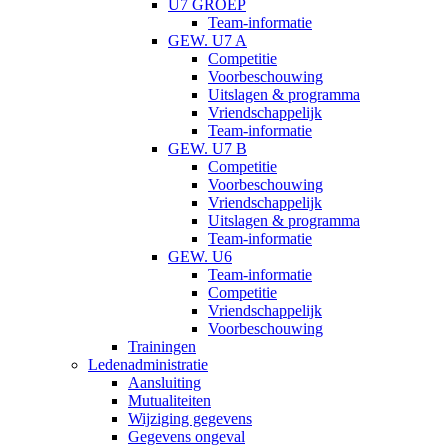
U7 GROEP
Team-informatie
GEW. U7 A
Competitie
Voorbeschouwing
Uitslagen & programma
Vriendschappelijk
Team-informatie
GEW. U7 B
Competitie
Voorbeschouwing
Vriendschappelijk
Uitslagen & programma
Team-informatie
GEW. U6
Team-informatie
Competitie
Vriendschappelijk
Voorbeschouwing
Trainingen
Ledenadministratie
Aansluiting
Mutualiteiten
Wijziging gegevens
Gegevens ongeval