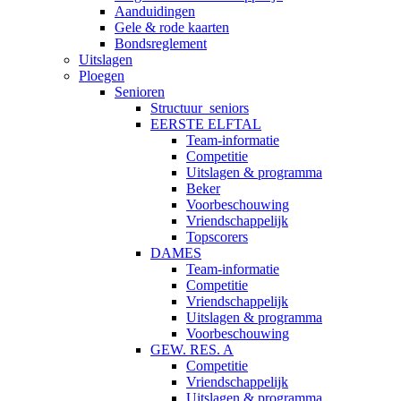
Aanduidingen
Gele & rode kaarten
Bondsreglement
Uitslagen
Ploegen
Senioren
Structuur_seniors
EERSTE ELFTAL
Team-informatie
Competitie
Uitslagen & programma
Beker
Voorbeschouwing
Vriendschappelijk
Topscorers
DAMES
Team-informatie
Competitie
Vriendschappelijk
Uitslagen & programma
Voorbeschouwing
GEW. RES. A
Competitie
Vriendschappelijk
Uitslagen & programma