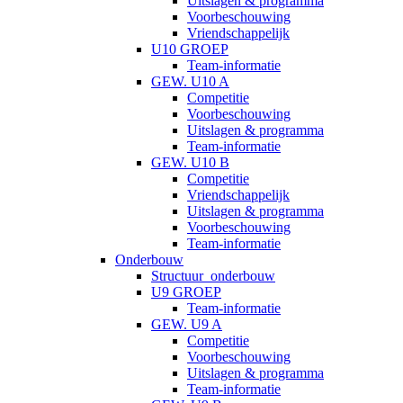
Uitslagen & programma
Voorbeschouwing
Vriendschappelijk
U10 GROEP
Team-informatie
GEW. U10 A
Competitie
Voorbeschouwing
Uitslagen & programma
Team-informatie
GEW. U10 B
Competitie
Vriendschappelijk
Uitslagen & programma
Voorbeschouwing
Team-informatie
Onderbouw
Structuur_onderbouw
U9 GROEP
Team-informatie
GEW. U9 A
Competitie
Voorbeschouwing
Uitslagen & programma
Team-informatie