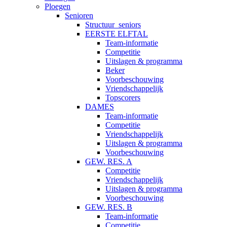
Ploegen
Senioren
Structuur_seniors
EERSTE ELFTAL
Team-informatie
Competitie
Uitslagen & programma
Beker
Voorbeschouwing
Vriendschappelijk
Topscorers
DAMES
Team-informatie
Competitie
Vriendschappelijk
Uitslagen & programma
Voorbeschouwing
GEW. RES. A
Competitie
Vriendschappelijk
Uitslagen & programma
Voorbeschouwing
GEW. RES. B
Team-informatie
Competitie