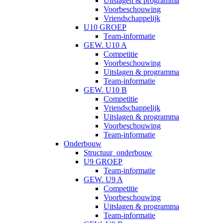
Uitslagen & programma
Voorbeschouwing
Vriendschappelijk
U10 GROEP
Team-informatie
GEW. U10 A
Competitie
Voorbeschouwing
Uitslagen & programma
Team-informatie
GEW. U10 B
Competitie
Vriendschappelijk
Uitslagen & programma
Voorbeschouwing
Team-informatie
Onderbouw
Structuur_onderbouw
U9 GROEP
Team-informatie
GEW. U9 A
Competitie
Voorbeschouwing
Uitslagen & programma
Team-informatie