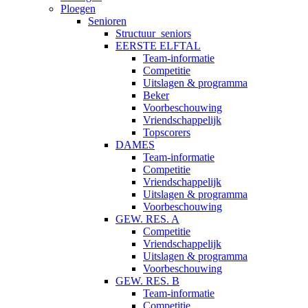
Ploegen
Senioren
Structuur_seniors
EERSTE ELFTAL
Team-informatie
Competitie
Uitslagen & programma
Beker
Voorbeschouwing
Vriendschappelijk
Topscorers
DAMES
Team-informatie
Competitie
Vriendschappelijk
Uitslagen & programma
Voorbeschouwing
GEW. RES. A
Competitie
Vriendschappelijk
Uitslagen & programma
Voorbeschouwing
GEW. RES. B
Team-informatie
Competitie