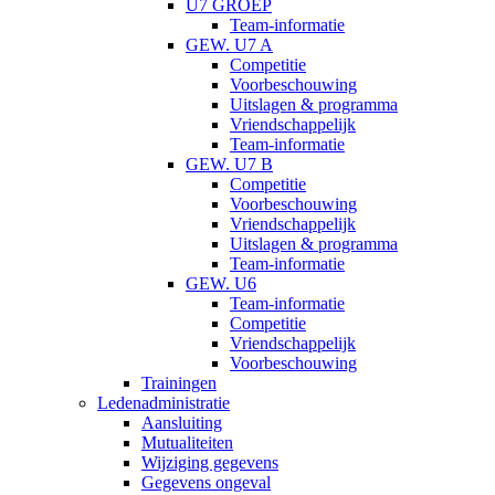
U7 GROEP
Team-informatie
GEW. U7 A
Competitie
Voorbeschouwing
Uitslagen & programma
Vriendschappelijk
Team-informatie
GEW. U7 B
Competitie
Voorbeschouwing
Vriendschappelijk
Uitslagen & programma
Team-informatie
GEW. U6
Team-informatie
Competitie
Vriendschappelijk
Voorbeschouwing
Trainingen
Ledenadministratie
Aansluiting
Mutualiteiten
Wijziging gegevens
Gegevens ongeval