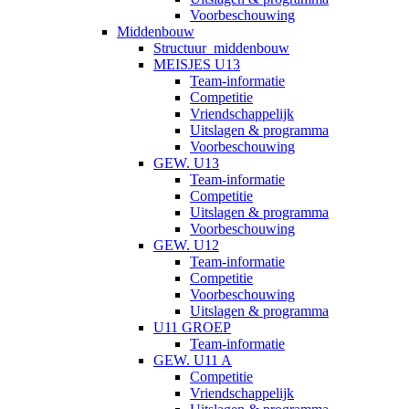
Voorbeschouwing
Middenbouw
Structuur_middenbouw
MEISJES U13
Team-informatie
Competitie
Vriendschappelijk
Uitslagen & programma
Voorbeschouwing
GEW. U13
Team-informatie
Competitie
Uitslagen & programma
Voorbeschouwing
GEW. U12
Team-informatie
Competitie
Voorbeschouwing
Uitslagen & programma
U11 GROEP
Team-informatie
GEW. U11 A
Competitie
Vriendschappelijk