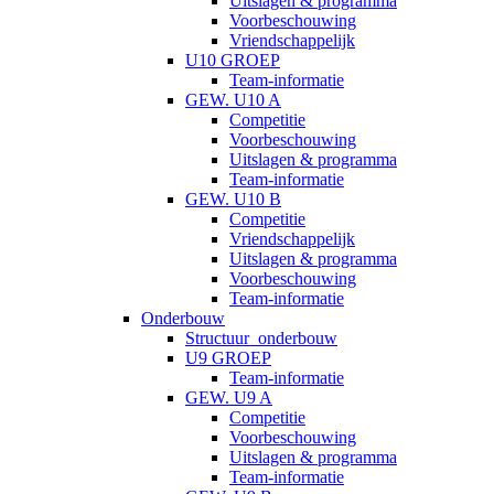
Uitslagen & programma
Voorbeschouwing
Vriendschappelijk
U10 GROEP
Team-informatie
GEW. U10 A
Competitie
Voorbeschouwing
Uitslagen & programma
Team-informatie
GEW. U10 B
Competitie
Vriendschappelijk
Uitslagen & programma
Voorbeschouwing
Team-informatie
Onderbouw
Structuur_onderbouw
U9 GROEP
Team-informatie
GEW. U9 A
Competitie
Voorbeschouwing
Uitslagen & programma
Team-informatie