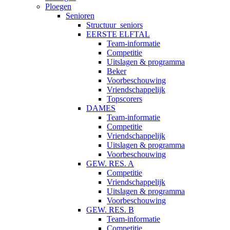
Ploegen
Senioren
Structuur_seniors
EERSTE ELFTAL
Team-informatie
Competitie
Uitslagen & programma
Beker
Voorbeschouwing
Vriendschappelijk
Topscorers
DAMES
Team-informatie
Competitie
Vriendschappelijk
Uitslagen & programma
Voorbeschouwing
GEW. RES. A
Competitie
Vriendschappelijk
Uitslagen & programma
Voorbeschouwing
GEW. RES. B
Team-informatie
Competitie