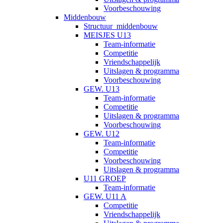
Voorbeschouwing
Middenbouw
Structuur_middenbouw
MEISJES U13
Team-informatie
Competitie
Vriendschappelijk
Uitslagen & programma
Voorbeschouwing
GEW. U13
Team-informatie
Competitie
Uitslagen & programma
Voorbeschouwing
GEW. U12
Team-informatie
Competitie
Voorbeschouwing
Uitslagen & programma
U11 GROEP
Team-informatie
GEW. U11 A
Competitie
Vriendschappelijk