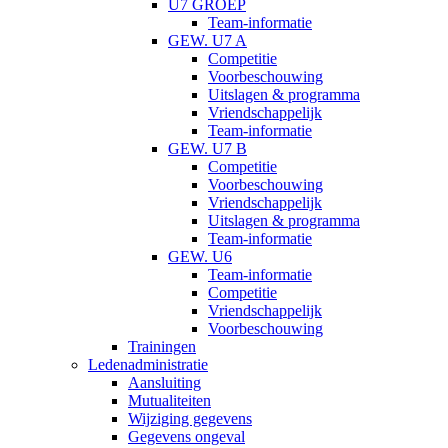
U7 GROEP
Team-informatie
GEW. U7 A
Competitie
Voorbeschouwing
Uitslagen & programma
Vriendschappelijk
Team-informatie
GEW. U7 B
Competitie
Voorbeschouwing
Vriendschappelijk
Uitslagen & programma
Team-informatie
GEW. U6
Team-informatie
Competitie
Vriendschappelijk
Voorbeschouwing
Trainingen
Ledenadministratie
Aansluiting
Mutualiteiten
Wijziging gegevens
Gegevens ongeval