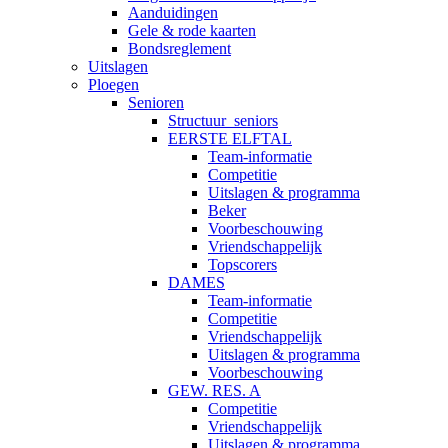
Aanduidingen
Gele & rode kaarten
Bondsreglement
Uitslagen
Ploegen
Senioren
Structuur_seniors
EERSTE ELFTAL
Team-informatie
Competitie
Uitslagen & programma
Beker
Voorbeschouwing
Vriendschappelijk
Topscorers
DAMES
Team-informatie
Competitie
Vriendschappelijk
Uitslagen & programma
Voorbeschouwing
GEW. RES. A
Competitie
Vriendschappelijk
Uitslagen & programma