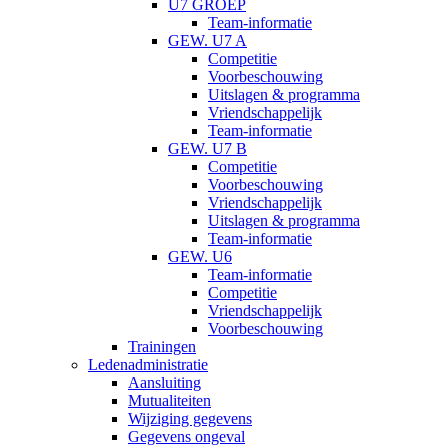
U7 GROEP
Team-informatie
GEW. U7 A
Competitie
Voorbeschouwing
Uitslagen & programma
Vriendschappelijk
Team-informatie
GEW. U7 B
Competitie
Voorbeschouwing
Vriendschappelijk
Uitslagen & programma
Team-informatie
GEW. U6
Team-informatie
Competitie
Vriendschappelijk
Voorbeschouwing
Trainingen
Ledenadministratie
Aansluiting
Mutualiteiten
Wijziging gegevens
Gegevens ongeval