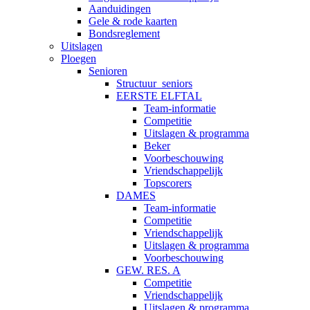
Aanduidingen
Gele & rode kaarten
Bondsreglement
Uitslagen
Ploegen
Senioren
Structuur_seniors
EERSTE ELFTAL
Team-informatie
Competitie
Uitslagen & programma
Beker
Voorbeschouwing
Vriendschappelijk
Topscorers
DAMES
Team-informatie
Competitie
Vriendschappelijk
Uitslagen & programma
Voorbeschouwing
GEW. RES. A
Competitie
Vriendschappelijk
Uitslagen & programma