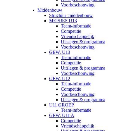
Voorbeschouwing
Middenbouw
Structuur_middenbouw
MEISJES U13
Team-informatie
Competitie
Vriendschappelijk
Uitslagen & programma
Voorbeschouwing
GEW. U13
Team-informatie
Competitie
Uitslagen & programma
Voorbeschouwing
GEW. U12
Team-informatie
Competitie
Voorbeschouwing
Uitslagen & programma
U11 GROEP
Team-informatie
GEW. U11 A
Competitie
Vriendschappelijk