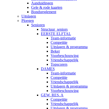
Aanduidingen
Gele & rode kaarten
Bondsreglement
Uitslagen
Ploegen
Senioren
Structuur_seniors
EERSTE ELFTAL
Team-informatie
Competitie
Uitslagen & programma
Beker
Voorbeschouwing
Vriendschappelijk
Topscorers
DAMES
Team-informatie
Competitie
Vriendschappelijk
Uitslagen & programma
Voorbeschouwing
GEW. RES. A
Competitie
Vriendschappelijk
Uitslagen & programma