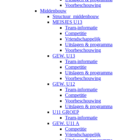
Voorbeschouwing
Middenbouw
Structuur_middenbouw
MEISJES U13
Team-informatie
Competitie
Vriendschappelijk
Uitslagen & programma
Voorbeschouwing
GEW. U13
Team-informatie
Competitie
Uitslagen & programma
Voorbeschouwing
GEW. U12
Team-informatie
Competitie
Voorbeschouwing
Uitslagen & programma
U11 GROEP
Team-informatie
GEW. U11 A
Competitie
Vriendschappelijk