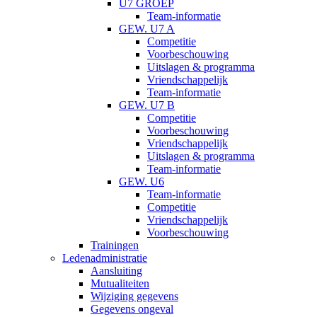
U7 GROEP
Team-informatie
GEW. U7 A
Competitie
Voorbeschouwing
Uitslagen & programma
Vriendschappelijk
Team-informatie
GEW. U7 B
Competitie
Voorbeschouwing
Vriendschappelijk
Uitslagen & programma
Team-informatie
GEW. U6
Team-informatie
Competitie
Vriendschappelijk
Voorbeschouwing
Trainingen
Ledenadministratie
Aansluiting
Mutualiteiten
Wijziging gegevens
Gegevens ongeval