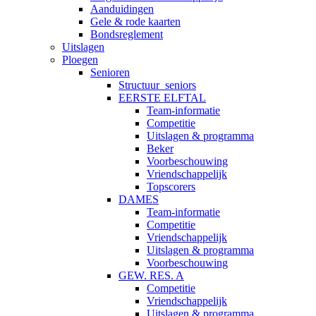
Aanduidingen
Gele & rode kaarten
Bondsreglement
Uitslagen
Ploegen
Senioren
Structuur_seniors
EERSTE ELFTAL
Team-informatie
Competitie
Uitslagen & programma
Beker
Voorbeschouwing
Vriendschappelijk
Topscorers
DAMES
Team-informatie
Competitie
Vriendschappelijk
Uitslagen & programma
Voorbeschouwing
GEW. RES. A
Competitie
Vriendschappelijk
Uitslagen & programma