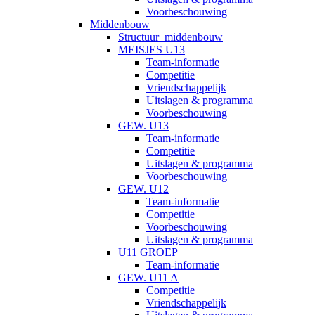
Voorbeschouwing
Middenbouw
Structuur_middenbouw
MEISJES U13
Team-informatie
Competitie
Vriendschappelijk
Uitslagen & programma
Voorbeschouwing
GEW. U13
Team-informatie
Competitie
Uitslagen & programma
Voorbeschouwing
GEW. U12
Team-informatie
Competitie
Voorbeschouwing
Uitslagen & programma
U11 GROEP
Team-informatie
GEW. U11 A
Competitie
Vriendschappelijk