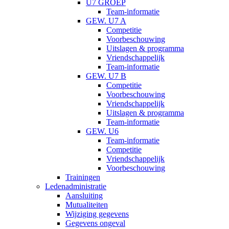
U7 GROEP
Team-informatie
GEW. U7 A
Competitie
Voorbeschouwing
Uitslagen & programma
Vriendschappelijk
Team-informatie
GEW. U7 B
Competitie
Voorbeschouwing
Vriendschappelijk
Uitslagen & programma
Team-informatie
GEW. U6
Team-informatie
Competitie
Vriendschappelijk
Voorbeschouwing
Trainingen
Ledenadministratie
Aansluiting
Mutualiteiten
Wijziging gegevens
Gegevens ongeval