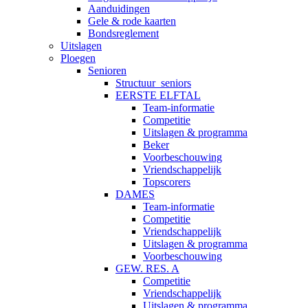
Aanduidingen
Gele & rode kaarten
Bondsreglement
Uitslagen
Ploegen
Senioren
Structuur_seniors
EERSTE ELFTAL
Team-informatie
Competitie
Uitslagen & programma
Beker
Voorbeschouwing
Vriendschappelijk
Topscorers
DAMES
Team-informatie
Competitie
Vriendschappelijk
Uitslagen & programma
Voorbeschouwing
GEW. RES. A
Competitie
Vriendschappelijk
Uitslagen & programma