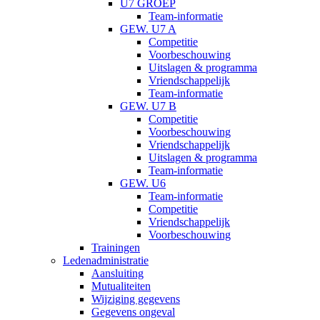
U7 GROEP
Team-informatie
GEW. U7 A
Competitie
Voorbeschouwing
Uitslagen & programma
Vriendschappelijk
Team-informatie
GEW. U7 B
Competitie
Voorbeschouwing
Vriendschappelijk
Uitslagen & programma
Team-informatie
GEW. U6
Team-informatie
Competitie
Vriendschappelijk
Voorbeschouwing
Trainingen
Ledenadministratie
Aansluiting
Mutualiteiten
Wijziging gegevens
Gegevens ongeval