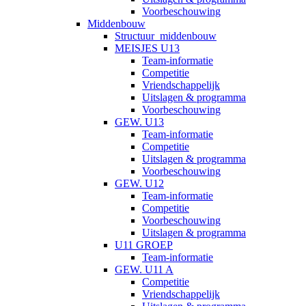
Voorbeschouwing
Middenbouw
Structuur_middenbouw
MEISJES U13
Team-informatie
Competitie
Vriendschappelijk
Uitslagen & programma
Voorbeschouwing
GEW. U13
Team-informatie
Competitie
Uitslagen & programma
Voorbeschouwing
GEW. U12
Team-informatie
Competitie
Voorbeschouwing
Uitslagen & programma
U11 GROEP
Team-informatie
GEW. U11 A
Competitie
Vriendschappelijk