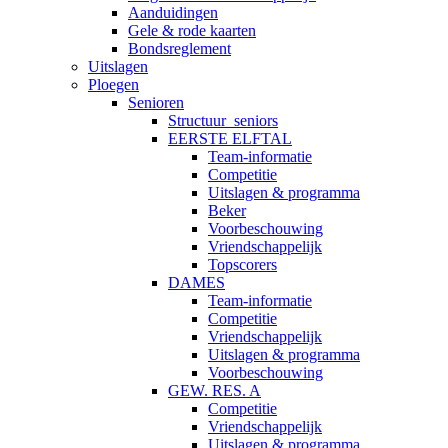
Aanduidingen
Gele & rode kaarten
Bondsreglement
Uitslagen
Ploegen
Senioren
Structuur_seniors
EERSTE ELFTAL
Team-informatie
Competitie
Uitslagen & programma
Beker
Voorbeschouwing
Vriendschappelijk
Topscorers
DAMES
Team-informatie
Competitie
Vriendschappelijk
Uitslagen & programma
Voorbeschouwing
GEW. RES. A
Competitie
Vriendschappelijk
Uitslagen & programma