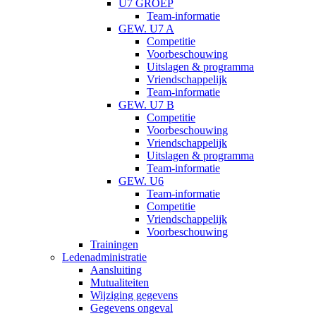
U7 GROEP
Team-informatie
GEW. U7 A
Competitie
Voorbeschouwing
Uitslagen & programma
Vriendschappelijk
Team-informatie
GEW. U7 B
Competitie
Voorbeschouwing
Vriendschappelijk
Uitslagen & programma
Team-informatie
GEW. U6
Team-informatie
Competitie
Vriendschappelijk
Voorbeschouwing
Trainingen
Ledenadministratie
Aansluiting
Mutualiteiten
Wijziging gegevens
Gegevens ongeval