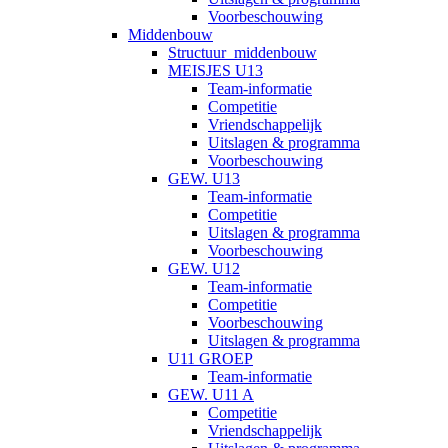
Voorbeschouwing
Middenbouw
Structuur_middenbouw
MEISJES U13
Team-informatie
Competitie
Vriendschappelijk
Uitslagen & programma
Voorbeschouwing
GEW. U13
Team-informatie
Competitie
Uitslagen & programma
Voorbeschouwing
GEW. U12
Team-informatie
Competitie
Voorbeschouwing
Uitslagen & programma
U11 GROEP
Team-informatie
GEW. U11 A
Competitie
Vriendschappelijk