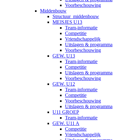
Voorbeschouwing
Middenbouw
Structuur_middenbouw
MEISJES U13
Team-informatie
Competitie
Vriendschappelijk
Uitslagen & programma
Voorbeschouwing
GEW. U13
Team-informatie
Competitie
Uitslagen & programma
Voorbeschouwing
GEW. U12
Team-informatie
Competitie
Voorbeschouwing
Uitslagen & programma
U11 GROEP
Team-informatie
GEW. U11 A
Competitie
Vriendschappelijk