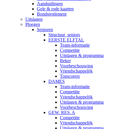
Aanduidingen
Gele & rode kaarten
Bondsreglement
Uitslagen
Ploegen
Senioren
Structuur_seniors
EERSTE ELFTAL
Team-informatie
Competitie
Uitslagen & programma
Beker
Voorbeschouwing
Vriendschappelijk
Topscorers
DAMES
Team-informatie
Competitie
Vriendschappelijk
Uitslagen & programma
Voorbeschouwing
GEW. RES. A
Competitie
Vriendschappelijk
Uitslagen & programma