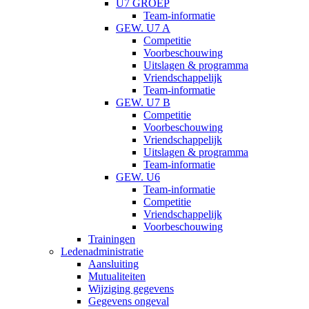
U7 GROEP
Team-informatie
GEW. U7 A
Competitie
Voorbeschouwing
Uitslagen & programma
Vriendschappelijk
Team-informatie
GEW. U7 B
Competitie
Voorbeschouwing
Vriendschappelijk
Uitslagen & programma
Team-informatie
GEW. U6
Team-informatie
Competitie
Vriendschappelijk
Voorbeschouwing
Trainingen
Ledenadministratie
Aansluiting
Mutualiteiten
Wijziging gegevens
Gegevens ongeval